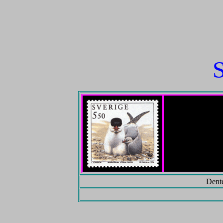
S
Dente